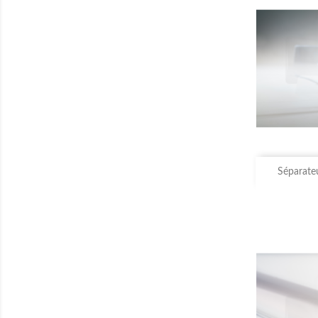

Séparateu