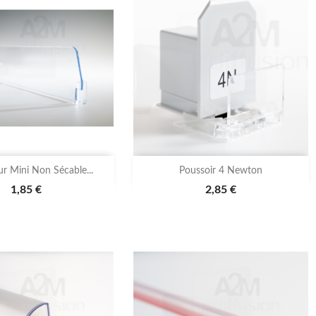

Aperçu rapide
Aperçu rapide
r Mini Non Sécable...
Poussoir 4 Newton
1,85 €
2,85 €