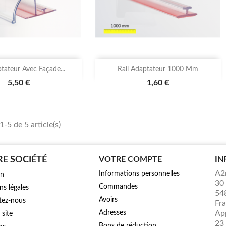

Aperçu rapide
Aperçu rapide
ptateur Avec Façade...
Rail Adaptateur 1000 Mm
5,50 €
1,60 €
1-5 de 5 article(s)
E SOCIÉTÉ
VOTRE COMPTE
IN
A2
Informations personnelles
on
30
Commandes
s légales
54
Avoirs
tez-nous
Fr
Adresses
Ap
 site
23