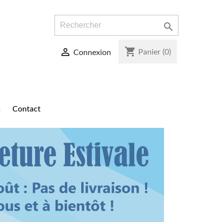

shopping_cart

Panier
(0)
Connexion
s
contact