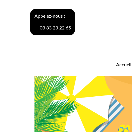
Appelez-nous :
+33(0) 3 83 23 22
65
accueil