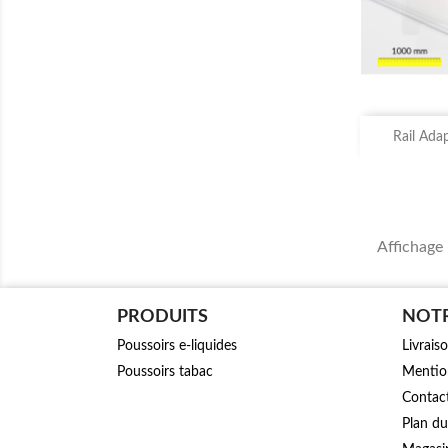

Rail Ada
Affichage 
PRODUITS
NOTR
Poussoirs e-liquides
Livrais
Poussoirs tabac
Mention
Contac
Plan du