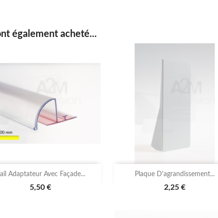
ont également acheté...


Aperçu rapide
Aperçu rapide
ail Adaptateur Avec Façade...
Plaque D'agrandissement...
5,50 €
2,25 €