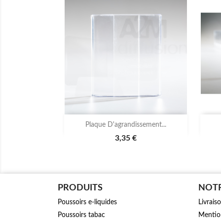

Aperçu rapide
Plaque D'agrandissement...
3,35 €
PRODUITS
NOTR
Poussoirs e-liquides
Livrais
Poussoirs tabac
Mention