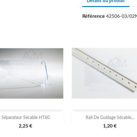
Détails du produit
Référence
42506-03/02


Aperçu rapide
Aperçu rapide
Séparateur Sécable HT60
Rail De Guidage Sécable...
2,25 €
1,20 €