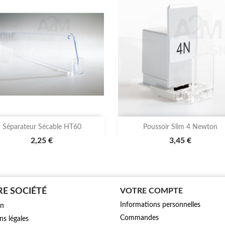


Aperçu rapide
Aperçu rapide
Séparateur Sécable HT60
Poussoir Slim 4 Newton
2,25 €
3,45 €
E SOCIÉTÉ
VOTRE COMPTE
Informations personnelles
on
Commandes
s légales